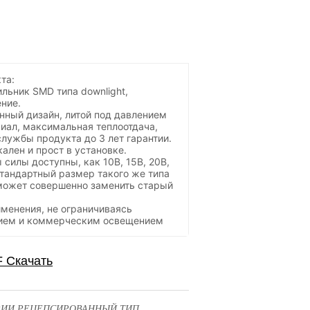
та:
льник SMD типа downlight,
ние.
нный дизайн, литой под давлением
ал, максимальная теплоотдача,
службы продукта до 3 лет гарантии.
ален и прост в установке.
силы доступны, как 10В, 15В, 20В,
стандартный размер такого же типа
может совершенно заменить старый
менения, не ограничиваясь
ием и коммерческим освещением
РИИ РЕЦЕПСИРОВАННЫЙ ТИП