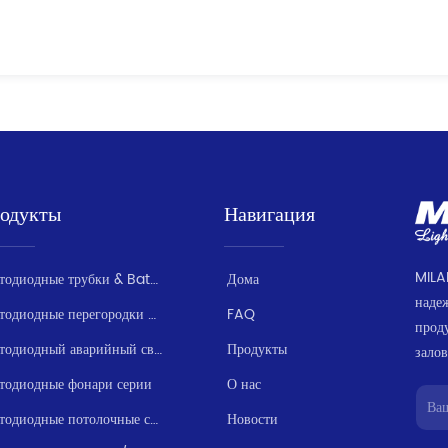
одукты
Навигация
MILA
Светодиодные трубки & Batten серии
Дома
наде
Светодиодные перегородки / Влагозащищенные
FAQ
прод
Светодиодный аварийный свет серии
Продукты
залов
тодиодные фонари серии
О нас
Светодиодные потолочные светильники
Новости