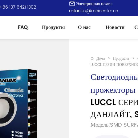
Электронная почта:
+86 137 6421 1302
milanlux@meicenter.cn
FAQ
Продукты
О нас
Новости
С
Дома
>
Продукты
>
LUCCL СЕРИИ ПОВЕРХНО
Светодиодны
прожекторы 
LUCCL СЕР
ДАНЛАЙТ, 
Модель:SMD SUR