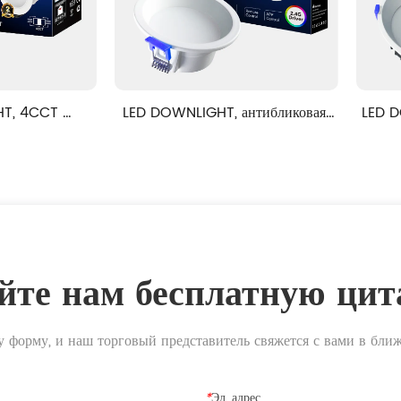
DOWNLIGHT, антибликовая 
LED DOWNLIGHT, Антибликов
ассическая серия, функция 
роскошная серия, функция S
SMART
йте нам бесплатную цит
у форму, и наш торговый представитель свяжется с вами в бли
*
Эл. адрес