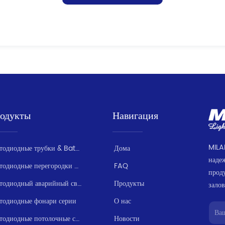
одукты
Навигация
MILA
Светодиодные трубки & Batten серии
Дома
наде
Светодиодные перегородки / Влагозащищенные
FAQ
прод
Светодиодный аварийный свет серии
Продукты
залов
тодиодные фонари серии
О нас
Светодиодные потолочные светильники
Новости