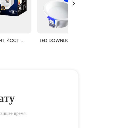
D DOWNLIGHT, антибликовая 
LED DOWNLIGHT, Антиблико
классическая серия, функция 
роскошная серия, функция
SMART
ату
жайшее время.