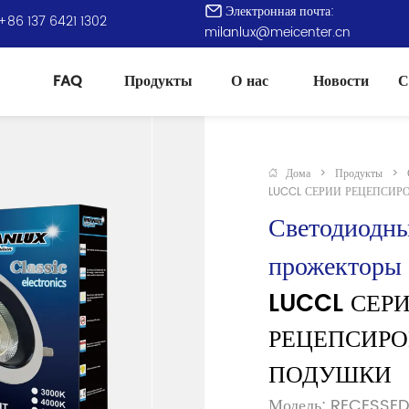
Электронная почта:
+86 137 6421 1302
milanlux@meicenter.cn
FAQ
Продукты
О нас
Новости
С
Дома
>
Продукты
>
LUCCL СЕРИИ РЕЦЕПСИ
Светодиодны
прожекторы 
LUCCL СЕРИ
РЕЦЕПСИРО
ПОДУШКИ
Модель: RECESS