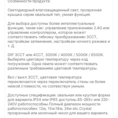
Особенности продукта:
Светодиодный влагозащищенный свет, прозрачная
крышка серии овальный тип, умная функция.
Для выбора доступны более интеллектуальные
функции, такие как: управление приложением 2.4G или
управление контроллером, которое может
соответствовать гибкому преобразованию 3CCT,
настройкам затемнения, настройкам ночного режима и
т. Д.
DIP 3CCT или 4CCT, 3000K / 4000K / 5000K / 6500K.
Выберите цветовую температуру через код
погружения. Одна лампа может соответствовать
различным требованиям цветовой температуры.
Вкл / выкл 3CCT, цветовая температура
переключается через переключатель стены на более
низкой стоимости, но соотвествуя умным.
Доступные спецификации: овальная или круглая форма
для варианта.IP54 или IP65 доступны.85-265v или 220-
240V работоспособны.Полный диапазон мощности
работоспособен: 12w, 15w.18w, 24w etc.Crystal
прозрачный или молочный чехол для вашего варианта.