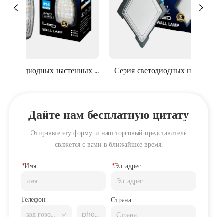
иодных настенных 
Серия светодиодных настенных 
Т
тильников
светильников
Дайте нам бесплатную цитату
Отправьте эту форму, и наш торговый представитель
свяжется с вами в ближайшее время.
*
Имя
*
Эл. адрес
Телефон
Страна