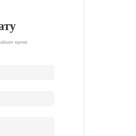
ату
жайшее время.