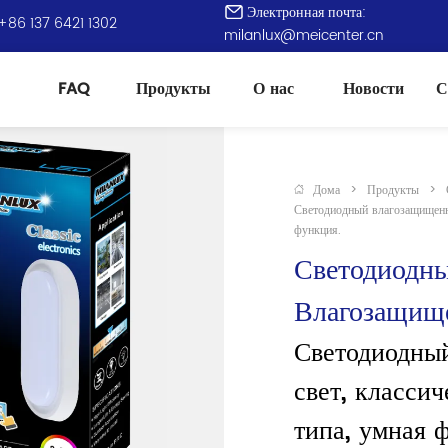
Электронная почта:
+86 137 6421 1302
milanlux@meicenter.cn
FAQ
Продукты
О нас
Новости
С
Дома
>
Продукты
>
Светодиодный влагозащищенны
функция.
Светодиодны
Влагозащищ
Светодиодны
свет, классич
типа, умная 