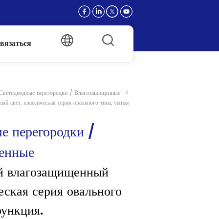
вязаться
Светодиодные перегородки / Влагозащищенные
>
й свет, классическая серия овального типа, умная
е перегородки / 
енные
й влагозащищенный 
еская серия овального 
функция.