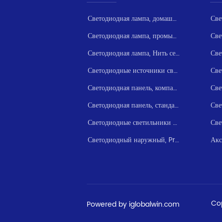
Светодиодная лампа, домашняя серия
Светодиодная лампа, промышленная серия
Светодиодная лампа, Нить серии
Светодиодные источники света серии
Све
Светодиодная панель, компактная серия
Светодиодная панель, стандартная серия
Светодиодные светильники и прожекторы серии
Светодиодный наружный, Project / Floodlight
Акс
Co
Powered by iglobalwin.com