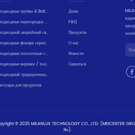
MILA
Светодиодные трубки & Batten серии
Дома
наде
Светодиодные перегородки / Влагозащищенные
FAQ
прод
Светодиодный аварийный свет серии
Продукты
залов
тодиодные фонари серии
О нас
Светодиодные потолочные светильники
Новости
Светодиодные веревки / полосы света серии
Связаться
Светодиодный традиционный свет серии
ессуары для продуктов
pyright © 2025 MILANLUX TECHNOLOGY CO., LTD. (MEICENTER GRO
Ян).