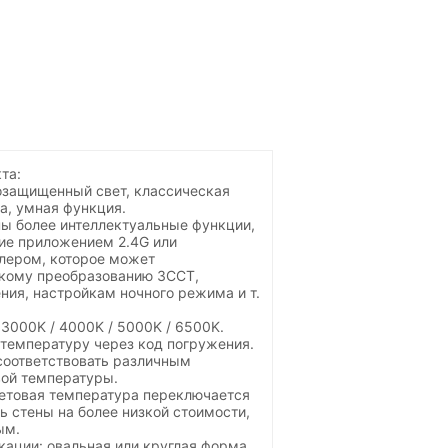
та:
озащищенный свет, классическая
а, умная функция.
ы более интеллектуальные функции,
ние приложением 2.4G или
лером, которое может
бкому преобразованию 3CCT,
ния, настройкам ночного режима и т.
3000K / 4000K / 5000K / 6500K.
температуру через код погружения.
соответствовать различным
ой температуры.
ветовая температура переключается
ь стены на более низкой стоимости,
ым.
ации: овальная или круглая форма