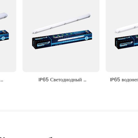
IP65 Светодиодный 
IP65 водонепроницаемый свет
епроницаемый свет серии 
серии ML6-2
ML9-1