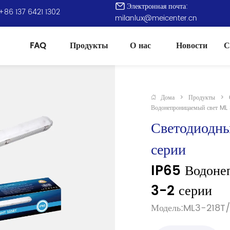
Электронная почта:
+86 137 6421 1302
milanlux@meicenter.cn
FAQ
Продукты
О нас
Новости
С
Дома
>
Продукты
>
Водонепроницаемый свет ML 
Светодиодны
серии
IP65 Водоне
3-2 серии
Модель:ML3-218T