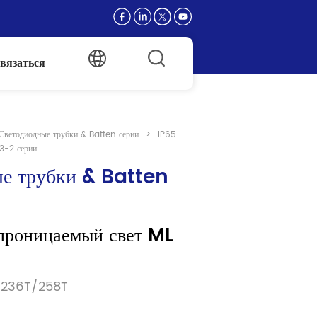
вязаться
Светодиодные трубки & Batten серии
>
IP65
3-2 серии
е трубки & Batten 
проницаемый свет ML 
/236T/258T