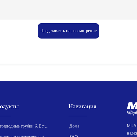
Представлять на рассмотрение
одукты
Навигация
MILA
Светодиодные трубки & Batten серии
Дома
наде
Светодиодные перегородки / Влагозащищенные
FAQ