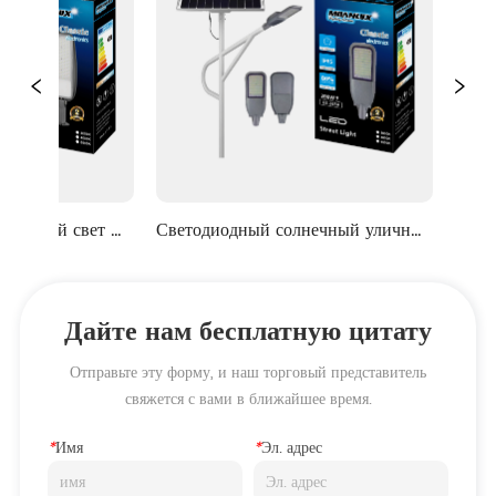
ый свет 
Светодиодный солнечный уличный 
Серия пр
ERIES
свет YBSTAR YTS05 SERIES
Дайте нам бесплатную цитату
Отправьте эту форму, и наш торговый представитель
свяжется с вами в ближайшее время.
*
Имя
*
Эл. адрес