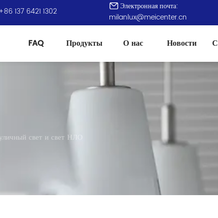
Электронная почта:
+86 137 6421 1302
milanlux@meicenter.cn
FAQ
Продукты
О нас
Новости
С
уличный свет и свет НЛО