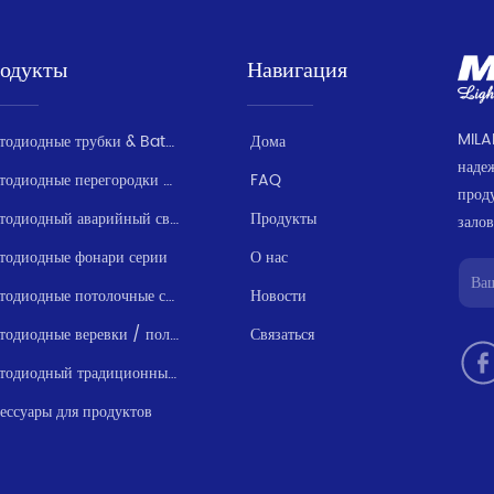
одукты
Навигация
MILA
Светодиодные трубки & Batten серии
Дома
наде
Светодиодные перегородки / Влагозащищенные
FAQ
прод
Светодиодный аварийный свет серии
Продукты
залов
тодиодные фонари серии
О нас
Светодиодные потолочные светильники
Новости
Светодиодные веревки / полосы света серии
Связаться
Светодиодный традиционный свет серии
ессуары для продуктов