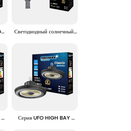
H 
Светодиодный солнечный 
уличный свет YBSTAR 
YTS04 SERIES
Серия UFO HIGH BAY 