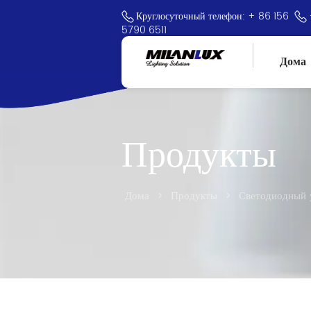
Круглосуточный телефон: + 86 156
5790 6511
Дома
Продукты
Дома
>
Продукты
>
Светодиодный 