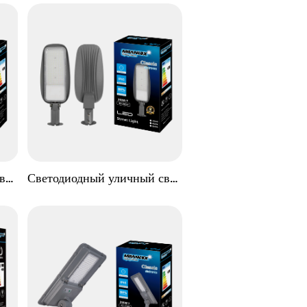
ет 
Светодиодный уличный свет 
S
YBSTAR ST05 SERIES