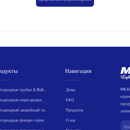
одукты
Навигация
MILA
Светодиодные трубки & Batten серии
Дома
наде
Светодиодные перегородки / Влагозащищенные
FAQ
прод
Светодиодный аварийный свет серии
Продукты
залов
тодиодные фонари серии
О нас