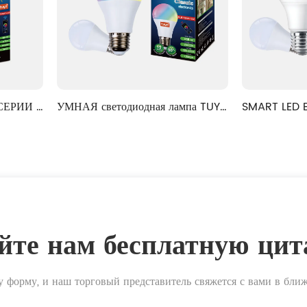
 светодиодная лампа TUYA 
SMART LED BULB Микроволнов
серии RGB + CCT 
датчик + Датчик света 
йте нам бесплатную цит
у форму, и наш торговый представитель свяжется с вами в бли