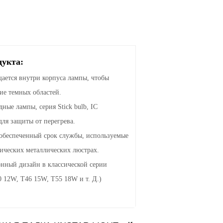
дукта:
ается внутри корпуса лампы, чтобы
ие темных областей.
ные лампы, серия Stick bulb, IC
ля защиты от перегрева.
 обеспеченный срок службы, используемые
сических металлических люстрах.
нный дизайн в классической серии
 12W, T46 15W, T55 18W и т. Д.)