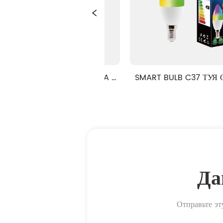
C37T TUYA 
SMART BULB C37 ТУЯ СЕРИИ 
УМНАЯ
 + CCT
RGB + CCT
Да
Отправьте эт