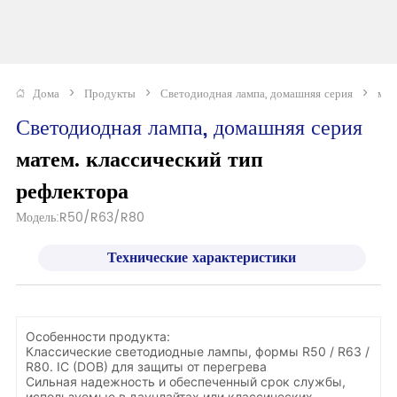
Дома
>
Продукты
>
Светодиодная лампа, домашняя серия
>
мат
Светодиодная лампа, домашняя серия
матем. классический тип 
рефлектора
Модель:R50/R63/R80
Технические характеристики
Особенности продукта:
Классические светодиодные лампы, формы R50 / R63 /
R80. IC (DOB) для защиты от перегрева
Сильная надежность и обеспеченный срок службы,
используемые в даунлайтах или классических