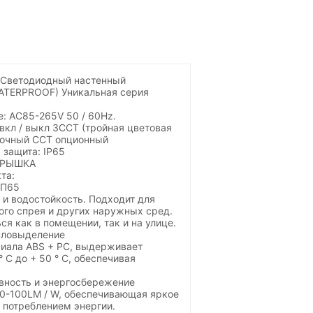
 Светодиодный настенный
WATERPROOF) Уникальная серия
: AC85-265V 50 / 60Hz.
вкл / выкл 3CCT (тройная цветовая
ночный CCT опционный
защита: IP65
КРЫШКА
та:
ИП65
 и водостойкость. Подходит для
ого спрея и других наружных сред.
я как в помещении, так и на улице.
пловыделение
риала ABS + PC, выдерживает
° C до + 50 ° C, обеспечивая
вность и энергосбережение
0-100LM / W, обеспечивающая яркое
 потреблением энергии.