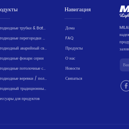
одукты
Навигация
MILA
Светодиодные трубки & Batten серии
Дома
наде
Светодиодные перегородки / Влагозащищенные
FAQ
прод
Светодиодный аварийный свет серии
Продукты
залов
тодиодные фонари серии
О нас
Светодиодные потолочные светильники
Новости
Светодиодные веревки / полосы света серии
Связаться
Светодиодный традиционный свет серии
ессуары для продуктов