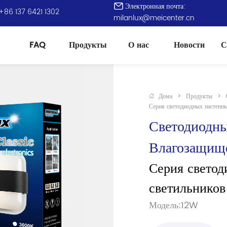
Электронная почта:
+86 137 6421 1302
milanlux@meicenter.cn
FAQ
Продукты
О нас
Новости
С
Дома
>
Продукты
>
Серия светодиодных настенны
Светодиодны
Влагозащищ
Серия светод
светильников
Модель:12W