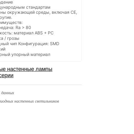
юдение
дународным стандартам
аны окружающей среды, включая CE,
ругие.
еимуществ:
едача: Ra > 80
кость: материал ABS + PC
а / грозы
ный чип Конфигурация: SMD
кий
рный упорный материал
 данных
диодных настенных светильников