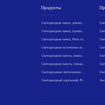
Продукты
Пр
Светодиодная лампа, домашняя серия
Светодиодная лампа, промышленная серия
Светодиодная лампа, Нить серии
Светодиодные источники света серии
Све
Светодиодная панель, компактная серия
Светодиодная панель, стандартная серия
Светодиодные светильники и прожекторы серии
Светодиодный наружный, Project / Floodlight
Акс