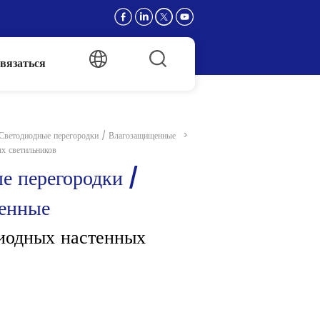
вязаться
Светодиодные перегородки / Влагозащищенные
>
х светильников
е перегородки / 
енные
иодных настенных 