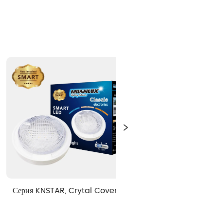
l Cover, 
Серия KNSTAR, Crytal Cover, 
 Светоди
CT.
решение 3CCT.
свет, п