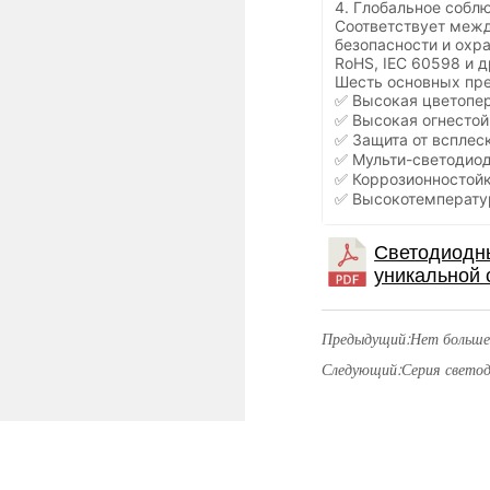
4. Глобальное собл
Соответствует меж
безопасности и охр
RoHS, IEC 60598 и д
Шесть основных пр
✅ Высокая цветопер
✅ Высокая огнестой
✅ Защита от всплеск
✅ Мульти-светодиод
✅ Коррозионностой
✅ Высокотемперату
Предыдущий:
Нет больше
Следующий:
Серия свето