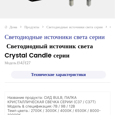
Дома
>
Продукты
>
Светодиодные источники света серии
>
Све
Светодиодные источники света серии
 Светодиодный источник света 
Crystal Candle серии
Модель:E14/E27
Технические характеристики
Название продукта: СИД BULB, ПАЛКА
КРИСТАЛЛИЧЕСКАЯ СВЕЧКА СЕРИИ (C37 / C37T)
Модель & спецификация:
·
7В / 9В / 12В
Темп цвета.: 2700K / 3000K / 4000K / 6500K / 8000-
10000K