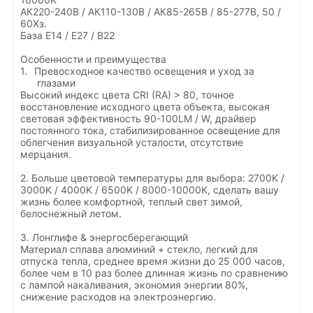
АК220-240В / АК110-130В / АК85-265В / 85-277В, 50 /
60Хз.
База E14 / E27 / B22
Особенности и преимущества
1.
Превосходное качество освещения и уход за
глазами
Высокий индекс цвета CRI (RA) > 80, точное
восстановление исходного цвета объекта, высокая
световая эффективность 90-100LM / W, драйвер
постоянного тока, стабилизированное освещение для
облегчения визуальной усталости, отсутствие
мерцания.
2. Больше цветовой температуры для выбора: 2700K /
3000K / 4000K / 6500K / 8000-10000K, сделать вашу
жизнь более комфортной, теплый свет зимой,
белоснежный летом.
3. Лонглифе & энергосберегающий
Материал сплава алюминий + стекло, легкий для
отпуска тепла, среднее время жизни до 25 000 часов,
более чем в 10 раз более длинная жизнь по сравнению
с лампой накаливания, экономия энергии 80%,
снижение расходов на электроэнергию.