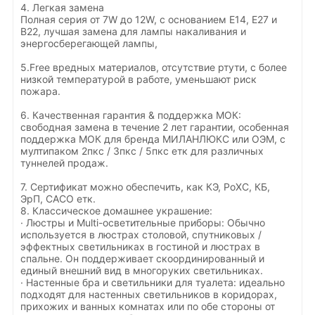
4. Легкая замена
Полная серия от 7W до 12W, с основанием E14, E27 и
B22, лучшая замена для лампы накаливания и
энергосберегающей лампы,
5.Free вредных материалов, отсутствие ртути, с более
низкой температурой в работе, уменьшают риск
пожара.
6. Качественная гарантия & поддержка МОК:
свободная замена в течение 2 лет гарантии, особенная
поддержка МОК для бренда МИЛАНЛЮКС или ОЭМ, с
мултипаком 2пкс / 3пкс / 5пкс етк для различных
туннелей продаж.
7. Сертификат можно обеспечить, как КЭ, РоХС, КБ,
ЭрП, САСО етк.
8. Классическое домашнее украшение:
·
Люстры и Multi-осветительные приборы: Обычно
используется в люстрах столовой, спутниковых /
эффектных светильниках в гостиной и люстрах в
спальне. Он поддерживает скоординированный и
единый внешний вид в многоруких светильниках.
·
Настенные бра и светильники для туалета: идеально
подходят для настенных светильников в коридорах,
прихожих и ванных комнатах или по обе стороны от