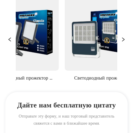
одный прожектор 
Светодиодный прожектор 
 NO.3 Квадратный 
MILANLUX NO.8 Алмазный 
прожектор
прожектор
Дайте нам бесплатную цитату
Отправьте эту форму, и наш торговый представитель
свяжется с вами в ближайшее время.