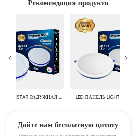
Рекомендация продукта
STAR РАДУЖНАЯ 
LED ПАНЕЛЬ LIGHT, СЕРИЯ 
 ТИП ПОВЕРХНОСТИ
KNSTAR, РАДУГА РЕШЕНИЕ, 
РЕГУЛИРУЕМОЕ ОТВЕРСТИЕ, 
Дайте нам бесплатную цитату
РЕЦЕССИРОВАННЫЙ ТИП